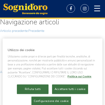
ingredienti 605
Navigazione articoli
Articolo precedente:
Precedente
Utilizzo dei cookie
Utilizziamo cookie propri e di terze parti per finalità tecniche, analitiche, di
personalizzazione, nonché per mostrarle pubblicità e annunci personalizzati in
base a una profilazione elaborata a partire dalle sue abitudini di navigazione
ingredienti 599
(per esempio, pagine visitate). Può accettare tutti i cookie cliccando sul
Articolo successivo
Successivo
ingredienti 606
pulsante “Accettare”, CONFIGURARLI O RIFIUTARE IL LORO USO
Politica sui Cookie
CLICCANDO SU “CONFIGURAZIONE DEI COOKIE”.
Rifiuta tutti
Accettare tutti i cookie
Configurazione dei cookie