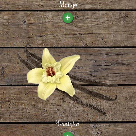
Mango
Vaniglia